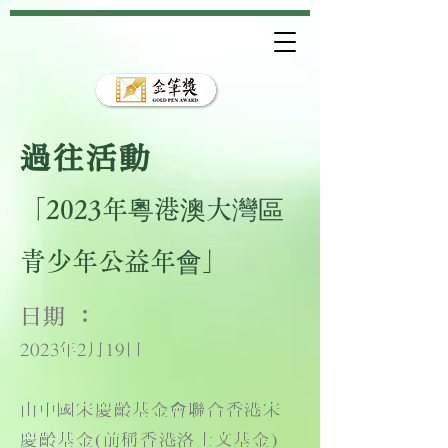
過往活動
「2023年粵港澳大灣區
青少年公益年會」
日期 ：
2023年2月19日
由中國宋慶齡基金會聯合香港宋
慶齡基金(前稱香港洛士文基金)