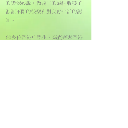
的樊依婷說，做義工的過程收穫了
源源不斷的快樂和對美好生活的認
知。
60多位香港中學生、嘉賓齊聚香港
浸會大學附屬學校王錦輝中小學連
線深圳主會場，包括胡曉明創會會
長、胡梁子慧創會副會長、陳偉佳
理事、吳建芳理事等出席支持。感
謝陳偉佳理事借出演講廳，並十分
高興再獲香港賽馬會贊助是次活動
開支。