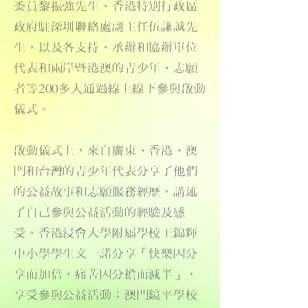
委員黎振強先生、香港特別行政區
政府駐深圳聯絡處副主任伍謙誠先
生，以及各支持、承辦和協辦單位
代表和兩岸暨港澳的青少年、志願
者等200多人通過線上線下參與啟動
儀式。
啟動儀式上，來自廣東、香港、澳
門和台灣的青少年代表分享了他們
的公益故事和志願服務經歷，講述
了自己參與公益活動的經驗及感
受。香港浸會大學附屬學校王錦輝
中小學學生文一諾分享「快樂因分
享而加倍，痛苦因分擔而減半」，
享受參與公益活動；澳門鏡平學校