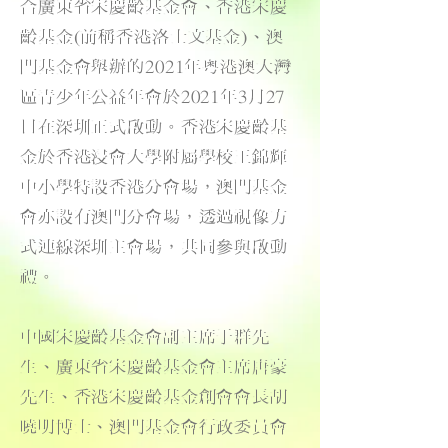
合廣東省宋慶齡基金會、香港宋慶
齡基金(前稱香港洛士文基金)、澳
門基金會舉辦的2021年粵港澳大灣
區青少年公益年會於2021年3月27
日在深圳正式啟動。香港宋慶齡基
金於香港浸會大學附屬學校王錦輝
中小學特設香港分會場，澳門基金
會亦設有澳門分會場，透過視像方
式連線深圳主會場，共同參與啟動
禮。
中國宋慶齡基金會副主席于群先
生、廣東省宋慶齡基金會主席唐豪
先生、香港宋慶齡基金創會會長胡
曉明博士、澳門基金會行政委員會