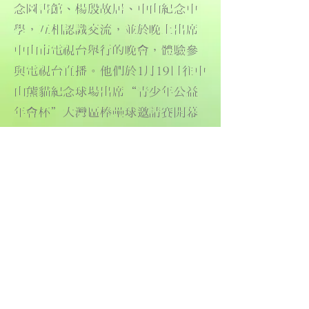
念圖書館、楊殷故居、中山紀念中
學，互相認識交流，並於晚上出席
中山市電視台舉行的晚會，體驗參
與電視台直播。他們於1月19日往中
山熊貓紀念球場出席“青少年公益
年會杯”大灣區棒壘球邀請賽開幕
禮，觀看精彩的棒球表演賽。
經過三天兩夜的中山交流，參加者
對內地的發展及中華文化有更深的
認識，提升他們對公益的熱誠、對
國家的歸屬感，也啟發他們發奮自
強，好好裝備自己，未來迎接大灣
區帶來的機會。