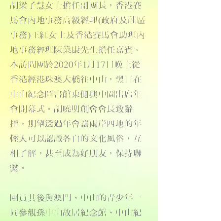
胡梁子慧女士擔任副團長，香港賽
馬會內地事務高級經理(政府及社區
事務)王紅女士及香港賽馬會助理內
地事務經理陳業康先生擔任嘉賓。
本訪問團於2020年1月17日晚上從
香港經港珠澳大橋往中山，翌日在
中山紀念圖書館東側興中園出席年
會開幕式。胡曉明創會會長致辭
指，期望透過年會讓兩岸四地的年
輕人可以認識各自的文化風俗，互
相了解，甚至成為好朋友，保持聯
繫。
團員其後與澳門、中山的青少年一
同參觀孫中山故居紀念館、中山紀