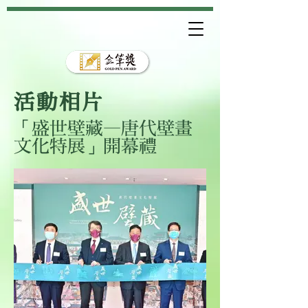
活動相片
「盛世壁藏—唐代壁畫
文化特展」開幕禮