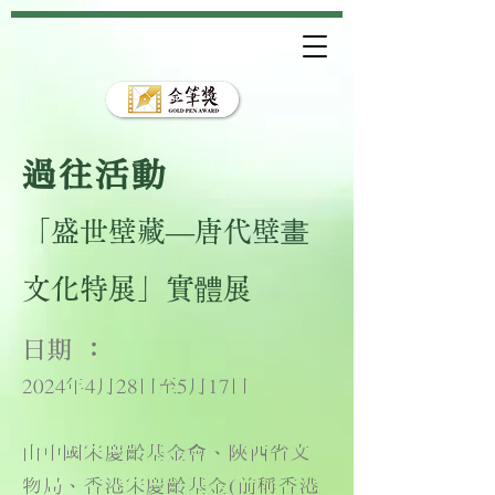
過往活動
「盛世壁藏—唐代壁畫
文化特展」實體展
日期 ：
2024年4月28日至5月17日
由中國宋慶齡基金會、陜西省文
物局、香港宋慶齡基金(前稱香港