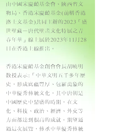
由中國宋慶齡基金會、陜西省文
物局、香港宋慶齡基金(前稱香港
洛士文基金)共同主辦的2023「盛
世壁藏—唐代壁畫文化特展之青
春年華」線上展於2023年11月28
日在香港上線推出。
香港宋慶齡基金創會會長胡曉明
教授表示:「中華文明五千多年歷
史，形成底蘊豐厚、包羅萬象的
中華優秀傳統文化，其中唐朝是
中國歷史中鼎盛的時期，在文
化、科技、政治、經濟、外交等
方面都達到很高的成就。期望通
過這次展覽，傳承中華優秀傳統