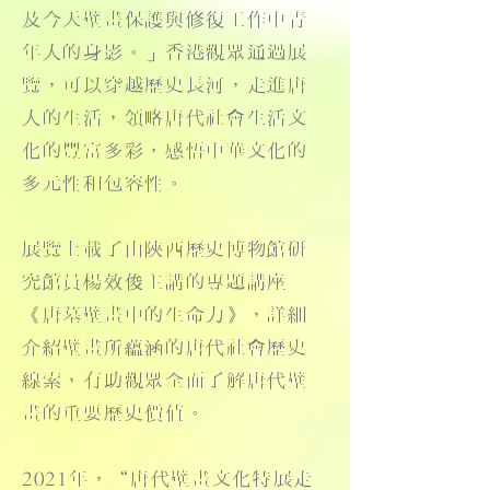
及今天壁畫保護與修復工作中青
年人的身影。」香港觀眾通過展
覽，可以穿越歷史長河，走進唐
人的生活，領略唐代社會生活文
化的豐富多彩，感悟中華文化的
多元性和包容性。
展覽上載了由陜西歷史博物館研
究館員楊效俊主講的專題講座
《唐墓壁畫中的生命力》，詳細
介紹壁畫所蘊涵的唐代社會歷史
線索，有助觀眾全面了解唐代壁
畫的重要歷史價值。
2021年，“唐代壁畫文化特展走