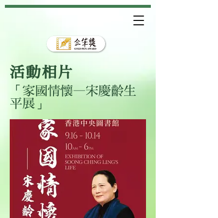
活動相片
「家國情懷—宋慶齡生
平展」