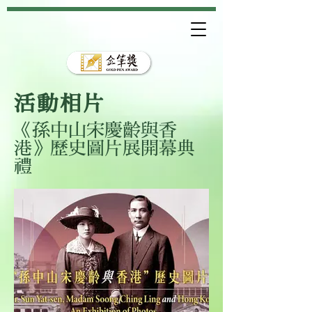
活動相片
《孫中山宋慶齡與香
港》歷史圖片展開幕典
禮